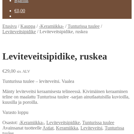
Bjarmit
€
0,00
Etusivu
/
Kauppa
/
-Keramiikka-
/
Tunturissa tuulee
/
Leviteveitsipidike
/
Leviteveitsipidike, ruskea
Leviteveitsipidike, ruskea
€
29,00
sis. ALV
Tunturissa tuulee – leviteveitsi. Vaalea
Mänty leviteveitsi keraamisesta telineessä. Kivimäinen keraaminen
teline on maalattu Tunturissa tuulee -sarjan ainutlaatuisilla kuvioilla,
kuusilla ja poroilla.
Varasto loppu
Osastot:
-Keramiikka-
,
Leviteveitsipidike
,
Tunturissa tuulee
Avainsanat tuotteelle
Astiat
,
Keramiikka
,
Leviteveitsi
,
Tunturissa
tuulee