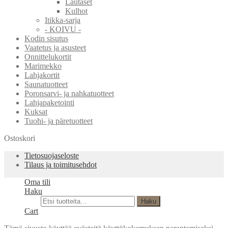
Lautaset
Kulhot
Itikka-sarja
- KOIVU -
Kodin sisutus
Vaatetus ja asusteet
Onnittelukortit
Marimekko
Lahjakortit
Saunatuotteet
Poronsarvi- ja nahkatuotteet
Lahjapaketointi
Kuksat
Tuohi- ja päretuotteet
Ostoskori
Tietosuojaseloste
Tilaus ja toimitusehdot
Oma tili
Haku
Etsi:
Haku
Cart