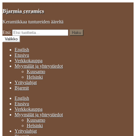
Siirry navigointiin
Siirry sisältöön
Bjarmia ceramics
Keramiikkaa tuntureiden ääreltä
Etsi:
Haku
Valikko
English
Etusivu
Verkkokauppa
Myymälät ja yhteystiedot
Kuusamo
Helsinki
Yrityslahjat
Bjarmit
English
Etusivu
Verkkokauppa
Myymälät ja yhteystiedot
Kuusamo
Helsinki
Yrityslahjat