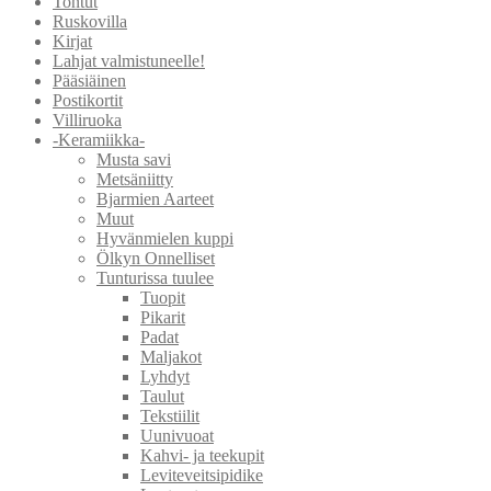
Tontut
Ruskovilla
Kirjat
Lahjat valmistuneelle!
Pääsiäinen
Postikortit
Villiruoka
-Keramiikka-
Musta savi
Metsäniitty
Bjarmien Aarteet
Muut
Hyvänmielen kuppi
Ölkyn Onnelliset
Tunturissa tuulee
Tuopit
Pikarit
Padat
Maljakot
Lyhdyt
Taulut
Tekstiilit
Uunivuoat
Kahvi- ja teekupit
Leviteveitsipidike