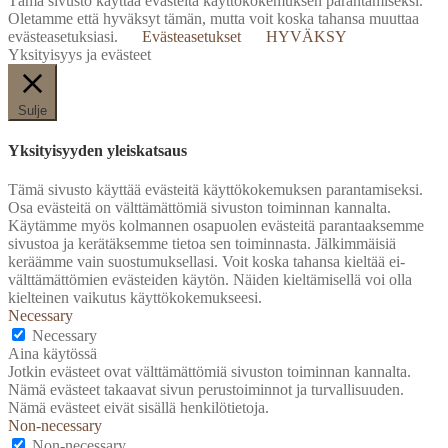
Tämä sivusto käyttää evästeitä käyttökokemuksen parantamiseksi.
Oletamme että hyväksyt tämän, mutta voit koska tahansa muuttaa
evästeasetuksiasi.
Evästeasetukset
HYVÄKSY
Yksityisyys ja evästeet
Sulje
Yksityisyyden yleiskatsaus
Tämä sivusto käyttää evästeitä käyttökokemuksen parantamiseksi.
Osa evästeitä on välttämättömiä sivuston toiminnan kannalta.
Käytämme myös kolmannen osapuolen evästeitä parantaaksemme
sivustoa ja kerätäksemme tietoa sen toiminnasta. Jälkimmäisiä
keräämme vain suostumuksellasi. Voit koska tahansa kieltää ei-
välttämättömien evästeiden käytön. Näiden kieltämisellä voi olla
kielteinen vaikutus käyttökokemukseesi.
Necessary
Necessary
Aina käytössä
Jotkin evästeet ovat välttämättömiä sivuston toiminnan kannalta.
Nämä evästeet takaavat sivun perustoiminnot ja turvallisuuden.
Nämä evästeet eivät sisällä henkilötietoja.
Non-necessary
Non-necessary