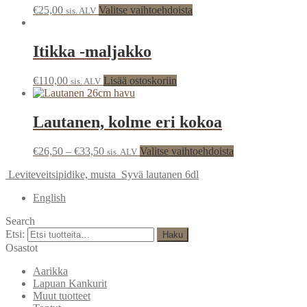
€
25,00
Valitse vaihtoehdoista
sis. ALV
Itikka -maljakko
€
110,00
Lisää ostoskoriin
sis. ALV
Lautanen, kolme eri kokoa
€
26,50
–
€
33,50
Valitse vaihtoehdoista
sis. ALV
Leviteveitsipidike, musta
Syvä lautanen 6dl
English
Search
Etsi:
Haku
Osastot
Aarikka
Lapuan Kankurit
Muut tuotteet