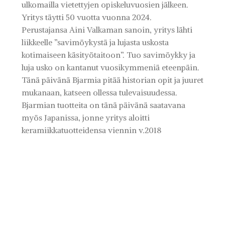
ulkomailla vietettyjen opiskeluvuosien jälkeen.
Yritys täytti 50 vuotta vuonna 2024.
Perustajansa Aini Valkaman sanoin, yritys lähti
liikkeelle ”savimöykystä ja lujasta uskosta
kotimaiseen käsityötaitoon”. Tuo savimöykky ja
luja usko on kantanut vuosikymmeniä eteenpäin.
Tänä päivänä Bjarmia pitää historian opit ja juuret
mukanaan, katseen ollessa tulevaisuudessa.
Bjarmian tuotteita on tänä päivänä saatavana
myös Japanissa, jonne yritys aloitti
keramiikkatuotteidensa viennin v.2018