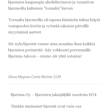
bjarmien kaupungin uhrilehtoineen ja varastivat
bjarmeilta kultaisen ”Jomalin” kuvan.
Toisaalta bjarmeilla oli tapana hämärän tultua hiipiä
vastapuolen leiriin ja ryöstää takaisin päivällä
myymänsä aarteet.
Me nykybjarmit emme aina noudata ihan kaikkia
bjarmien perinteitä -käy rohkeasti peremmälle
Bjarmia-taloon – emme ole yhtä sotaisia!
Olaus Magnus Carta Marina 1539
Bjarmia Oy – Bjarmien jalanjäljillä vuodesta 1974
Tänään muinaiset bjarmit ovat vain osa