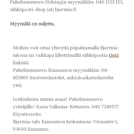
Puhelinnumero Helsingin myymälään: 040 1532 153,
sähköposti: shop (at) bjarmia.fi
Myymälä on suljettu.
Meihin voit ottaa yhteyttä piipahtamalla Bjarmia-
talossa tai vaikkapa lähettämällä sähköpostia
tästä
linkistä.
Puhelinnumero Kuusamon myymälään: 08-
853869 (tuotetiedustelut, aukioloaikatiedustelut
ym).
Jonkinlaista muuta asiaa? Puhelinnumero
yrittäjälle/ Kaisa Valkama-Kettunen: 040 7249577
Käyntiosoite:
Bjarmia-talo Kuusamon keskustassa: Vienantie 1,
93600 Kuusamo.