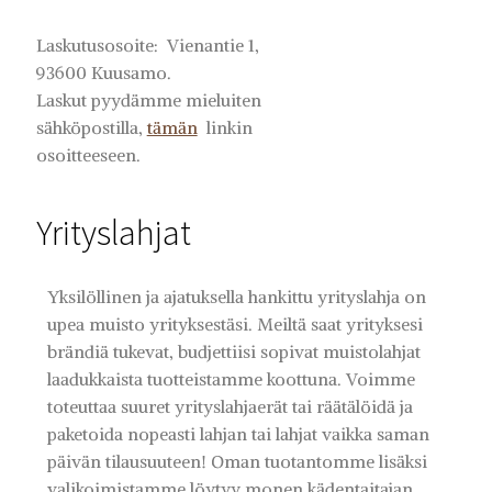
Laskutusosoite: Vienantie 1,
93600 Kuusamo.
Laskut pyydämme mieluiten
sähköpostilla,
tämän
linkin
osoitteeseen.
Yrityslahjat
Yksilöllinen ja ajatuksella hankittu yrityslahja on
upea muisto yrityksestäsi. Meiltä saat yrityksesi
brändiä tukevat, budjettiisi sopivat muistolahjat
laadukkaista tuotteistamme koottuna. Voimme
toteuttaa suuret yrityslahjaerät tai räätälöidä ja
paketoida nopeasti lahjan tai lahjat vaikka saman
päivän tilausuuteen! Oman tuotantomme lisäksi
valikoimistamme löytyy monen kädentaitajan