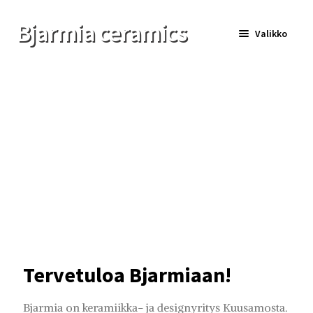
Bjarmia ceramics
Valikko
English
Etusivu
Verkkokauppa
Myymälät ja yhteystiedot
Yrityslahjat
Bjarmit
Tervetuloa Bjarmiaan!
Bjarmia on keramiikka- ja designyritys Kuusamosta.