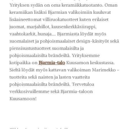
Yrityksen sydän on oma keramiikkatuotanto. Oman
keramiikan lisäksi Bjarmian valikoimiin kuuluvat
lisäaineettomat villiruokatuotteet kuten erilaiset
juomat, marjahillot, kuusenkerkkäsiirappi,
vaahtokarkit, hunaja…. Bjarmiasta löydät myös
suomalaiset ja pohjoismaalaiset design-käsityöt sekä
piensisustustuotteet suomalaisilta ja
pohjoismaalaisilta brändeiltä. Yrityksemme
kotipaikka on
Bjarmia-talo
Kuusamon keskustassa.
Sieltä löydät myös kattavan valikoiman Marimekko -
tuotteita sekä naisten ja lasten vaatteita
pohjoismaalaisilta brändeiltä. Tervetuloa
verkkosivuillemme sekä Bjarmia-taloon
Kuusamoon!