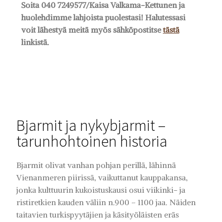
Soita 040 7249577/Kaisa Valkama-Kettunen ja
huolehdimme lahjoista puolestasi! Halutessasi
voit lähestyä meitä myös sähköpostitse
tästä
linkistä.
Bjarmit ja nykybjarmit –
tarunhohtoinen historia​
Bjarmit olivat vanhan pohjan perillä, lähinnä
Vienanmeren piirissä, vaikuttanut kauppakansa,
jonka kulttuurin kukoistuskausi osui viikinki- ja
ristiretkien kauden väliin n.900 – 1100 jaa. Näiden
taitavien turkispyytäjien ja käsityöläisten eräs