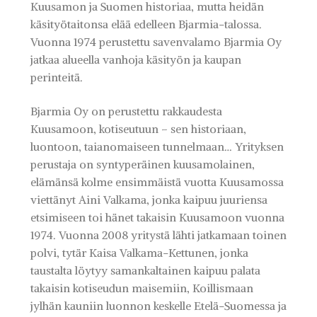
Kuusamon ja Suomen historiaa, mutta heidän
käsityötaitonsa elää edelleen Bjarmia-talossa.
Vuonna 1974 perustettu savenvalamo Bjarmia Oy
jatkaa alueella vanhoja käsityön ja kaupan
perinteitä.
Bjarmia Oy on perustettu rakkaudesta
Kuusamoon, kotiseutuun – sen historiaan,
luontoon, taianomaiseen tunnelmaan… Yrityksen
perustaja on syntyperäinen kuusamolainen,
elämänsä kolme ensimmäistä vuotta Kuusamossa
viettänyt Aini Valkama, jonka kaipuu juuriensa
etsimiseen toi hänet takaisin Kuusamoon vuonna
1974. Vuonna 2008 yritystä lähti jatkamaan toinen
polvi, tytär Kaisa Valkama-Kettunen, jonka
taustalta löytyy samankaltainen kaipuu palata
takaisin kotiseudun maisemiin, Koillismaan
jylhän kauniin luonnon keskelle Etelä-Suomessa ja