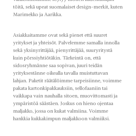
töitä, sekä upeat suomalaiset design-merkit, kuten
Marimekko ja Aarikka.
Asiakkaitamme ovat sekä pienet että suuret
yritykset ja yhteisöt. Palvelemme samalla innolla
sekä yksinyrittäjää, pienyrittäjää, suuryritystä
kuin pörssiyhtiötäkin. Tärkeintä on, että
sidosryhmänne saa sopivan, juuri teidän
yrityksestänne oikealla tavalla muistuttavan
lahjan. Paketit räätälöimme tarpeisiinne, voimme
pakata kartonkipakkauksiin, sellofaaniin tai
vaikkapa vain nauhalla sitoen, muovittomasti ja
ympäristöä säästäen. Joskus on hieno ojentaa
maljakko, jossa on kukat valmiina. Voimme
hankkia kukkakimpun maljakkoon valmiiksi.