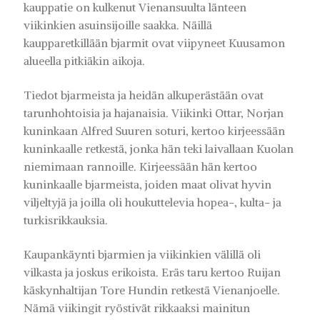
kauppatie on kulkenut Vienansuulta länteen
viikinkien asuinsijoille saakka. Näillä
kaupparetkillään bjarmit ovat viipyneet Kuusamon
alueella pitkiäkin aikoja.
Tiedot bjarmeista ja heidän alkuperästään ovat
tarunhohtoisia ja hajanaisia. Viikinki Ottar, Norjan
kuninkaan Alfred Suuren soturi, kertoo kirjeessään
kuninkaalle retkestä, jonka hän teki laivallaan Kuolan
niemimaan rannoille. Kirjeessään hän kertoo
kuninkaalle bjarmeista, joiden maat olivat hyvin
viljeltyjä ja joilla oli houkuttelevia hopea-, kulta- ja
turkisrikkauksia.
Kaupankäynti bjarmien ja viikinkien välillä oli
vilkasta ja joskus erikoista. Eräs taru kertoo Ruijan
käskynhaltijan Tore Hundin retkestä Vienanjoelle.
Nämä viikingit ryöstivät rikkaaksi mainitun