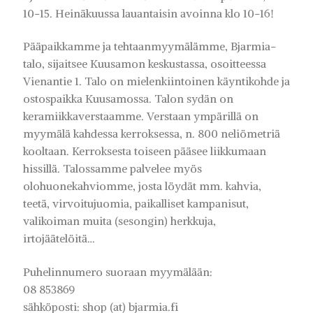
10-15. Heinäkuussa lauantaisin avoinna klo 10-16!
Pääpaikkamme ja tehtaanmyymälämme, Bjarmia-
talo, sijaitsee Kuusamon keskustassa, osoitteessa
Vienantie 1. Talo on mielenkiintoinen käyntikohde ja
ostospaikka Kuusamossa. Talon sydän on
keramiikkaverstaamme. Verstaan ympärillä on
myymälä kahdessa kerroksessa, n. 800 neliömetriä
kooltaan. Kerroksesta toiseen pääsee liikkumaan
hissillä. Talossamme palvelee myös
olohuonekahviomme, josta löydät mm. kahvia,
teetä, virvoitujuomia, paikalliset kampanisut,
valikoiman muita (sesongin) herkkuja,
irtojäätelöitä…
Puhelinnumero suoraan myymälään:
08 853869
sähköposti: shop (at) bjarmia.fi