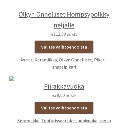
Ölkyn Onnelliset Hömpsypölkky
neljälle
€
112,00
sis. ALV
Valitse vaihtoehdoista
Astiat
,
Keramiikka
,
Ölkyn Onnelliset
,
Pikari
,
snapsipikari
Piirakkavuoka
€
79,00
sis. ALV
Valitse vaihtoehdoista
Keramiikka
,
Tunturissa tuulee
,
uunivuoka
,
vuoka