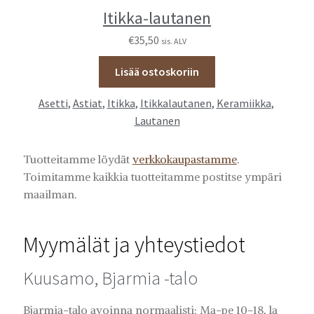
Itikka-lautanen
€
35,50
sis. ALV
Lisää ostoskoriin
Asetti
,
Astiat
,
Itikka
,
Itikkalautanen
,
Keramiikka
,
Lautanen
Tuotteitamme löydät
verkkokaupastamme
.
Toimitamme kaikkia tuotteitamme postitse ympäri
maailman.
Myymälät ja yhteystiedot
Kuusamo, Bjarmia -talo
Bjarmia-talo avoinna normaalisti: Ma-pe 10-18, la