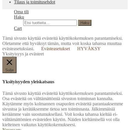
Tilaus ja toimitusehdot
Oma tili
Haku
Etsi:
Haku
Cart
Tämä sivusto käyttää evästeitä käyttökokemuksen parantamiseksi.
Oletamme että hyväksyt tämän, mutta voit koska tahansa muuttaa
evästeasetuksiasi.
Evästeasetukset
HYVÄKSY
Yksityisyys ja evästeet
Sulje
Yksityisyyden yleiskatsaus
Tämä sivusto käyttää evästeitä käyttökokemuksen parantamiseksi.
Osa evästeitä on välttämättömiä sivuston toiminnan kannalta.
Käytämme myös kolmannen osapuolen evästeitä parantaaksemme
sivustoa ja kerätäksemme tietoa sen toiminnasta. Jälkimmäisiä
keräämme vain suostumuksellasi. Voit koska tahansa kieltää ei-
välttämättömien evästeiden käytön. Näiden kieltämisellä voi olla
kielteinen vaikutus käyttökokemukseesi.
Necessary