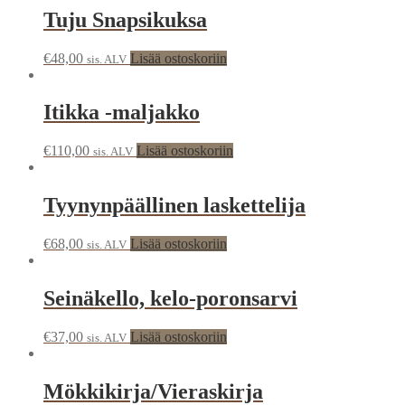
Tuju Snapsikuksa
€
48,00
Lisää ostoskoriin
sis. ALV
Itikka -maljakko
€
110,00
Lisää ostoskoriin
sis. ALV
Tyynynpäällinen laskettelija
€
68,00
Lisää ostoskoriin
sis. ALV
Seinäkello, kelo-poronsarvi
€
37,00
Lisää ostoskoriin
sis. ALV
Mökkikirja/Vieraskirja