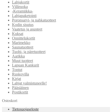
Lahjakortit
Villiruoka
-Keramiikka-
Lahjapaketointi
Poronsarvi- ja nahkatuotteet
Kodin sisutus
Vaatetus ja asusteet
Kuksat
Onnittelukortit
Marimekko
Saunatuotteet
Tuohi- ja päretuotteet
Aarikka
Muut tuotteet
Lapuan Kankurit
Tontut
Ruskovilla
Kirjat
Lahjat valmistuneelle!
Pääsiäinen
Postikortit
Ostoskori
Tietosuojaseloste