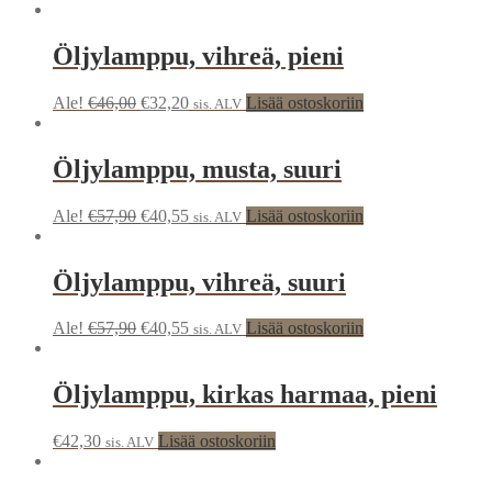
Öljylamppu, vihreä, pieni
Ale!
€
46,00
€
32,20
Lisää ostoskoriin
sis. ALV
Öljylamppu, musta, suuri
Ale!
€
57,90
€
40,55
Lisää ostoskoriin
sis. ALV
Öljylamppu, vihreä, suuri
Ale!
€
57,90
€
40,55
Lisää ostoskoriin
sis. ALV
Öljylamppu, kirkas harmaa, pieni
€
42,30
Lisää ostoskoriin
sis. ALV