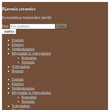
Siirry navigointiin
Siirry sisältöön
Bjarmia ceramics
Keramiikkaa tuntureiden ääreltä
Etsi:
Haku
Valikko
English
Etusivu
Verkkokauppa
Myymälät ja yhteystiedot
Kuusamo
Helsinki
Yrityslahjat
Bjarmit
English
Etusivu
Verkkokauppa
Myymälät ja yhteystiedot
Kuusamo
Helsinki
Yrityslahjat