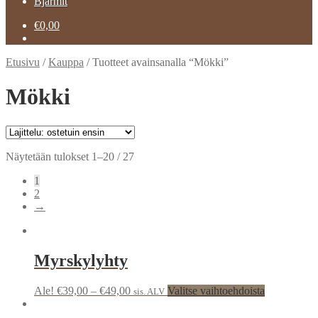
Bjarmit
€
0,00
Etusivu
/
Kauppa
/
Tuotteet avainsanalla “Mökki”
Mökki
Näytetään tulokset 1–20 / 27
1
2
→
Myrskylyhty
Ale!
€
39,00
–
€
49,00
Valitse vaihtoehdoista
sis. ALV