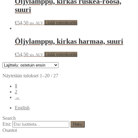
Öljylamppu, kirkas ruskea-roosa,
suuri
€
54,50
Lisää ostoskoriin
sis. ALV
Öljylamppu, kirkas harmaa, suuri
€
54,50
Lisää ostoskoriin
sis. ALV
Näytetään tulokset 1–20 / 27
1
2
→
English
Search
Etsi:
Haku
Osastot