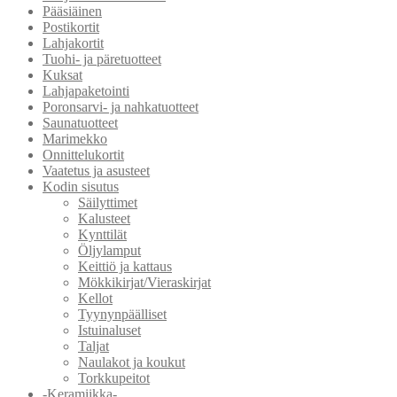
Pääsiäinen
Postikortit
Lahjakortit
Tuohi- ja päretuotteet
Kuksat
Lahjapaketointi
Poronsarvi- ja nahkatuotteet
Saunatuotteet
Marimekko
Onnittelukortit
Vaatetus ja asusteet
Kodin sisutus
Säilyttimet
Kalusteet
Kynttilät
Öljylamput
Keittiö ja kattaus
Mökkikirjat/Vieraskirjat
Kellot
Tyynynpäälliset
Istuinaluset
Taljat
Naulakot ja koukut
Torkkupeitot
-Keramiikka-