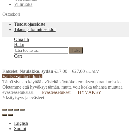
Villiruoka
Ostoskori
Tietosuojaseloste
Tilaus ja toimitusehdot
Oma tili
Haku
Etsi:
Haku
Cart
Katselet:
Naulakko, sydän
€
17,00
–
€
27,00
sis. ALV
Valitse vaihtoehdoista
Tämä sivusto käyttää evästeitä käyttökokemuksen parantamiseksi.
Oletamme että hyväksyt tämän, mutta voit koska tahansa muuttaa
evästeasetuksiasi.
Evästeasetukset
HYVÄKSY
Yksityisyys ja evästeet
English
Suomi