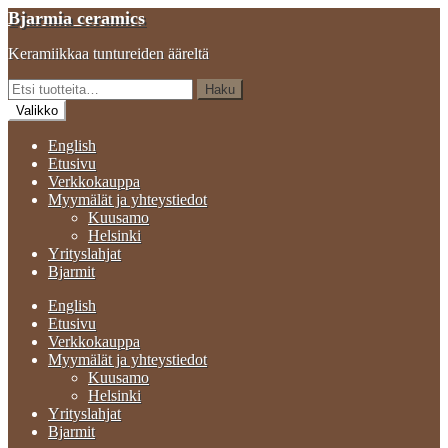
Siirry
Siirry
Bjarmia ceramics
navigointiin
sisältöön
Keramiikkaa tuntureiden ääreltä
Etsi:
Haku
Valikko
English
Etusivu
Verkkokauppa
Myymälät ja yhteystiedot
Kuusamo
Helsinki
Yrityslahjat
Bjarmit
English
Etusivu
Verkkokauppa
Myymälät ja yhteystiedot
Kuusamo
Helsinki
Yrityslahjat
Bjarmit