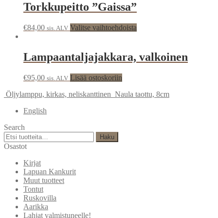
Torkkupeitto ”Gaissa”
€
84,00
Valitse vaihtoehdoista
sis. ALV
Lampaantaljajakkara, valkoinen
€
95,00
Lisää ostoskoriin
sis. ALV
Öljylamppu, kirkas, neliskanttinen
Naula taottu, 8cm
English
Search
Etsi:
Haku
Osastot
Kirjat
Lapuan Kankurit
Muut tuotteet
Tontut
Ruskovilla
Aarikka
Lahjat valmistuneelle!