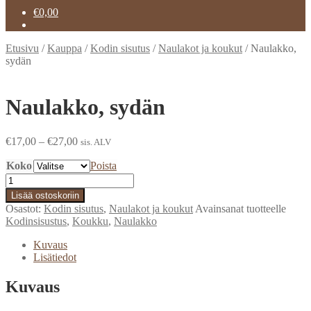
€
0,00
Etusivu
/
Kauppa
/
Kodin sisutus
/
Naulakot ja koukut
/
Naulakko,
sydän
Naulakko, sydän
€
17,00
–
€
27,00
sis. ALV
Koko
Poista
Naulakko,
sydän
Lisää ostoskoriin
määrä
Osastot:
Kodin sisutus
,
Naulakot ja koukut
Avainsanat tuotteelle
Kodinsisustus
,
Koukku
,
Naulakko
Kuvaus
Lisätiedot
Kuvaus