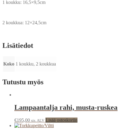
1 koukku: 16,5×9,5cm
2 koukkua: 12×24,5cm
Lisätiedot
Koko
1 koukku, 2 koukkua
Tutustu myös
Lampaantalja rahi, musta-ruskea
€
195,00
Lisää ostoskoriin
sis. ALV